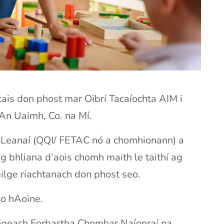
tais don phost mar Oibrí Tacaíochta AIM i
 An Uaimh, Co. na Mí.
am Leanaí (QQI/ FETAC nó a chomhionann) a
úig bhliana d’aois chomh maith le taithí ag
eilge riachtanach don phost seo.
go hAoine.
Oifigeach Forbartha Chomhar Naíonraí na