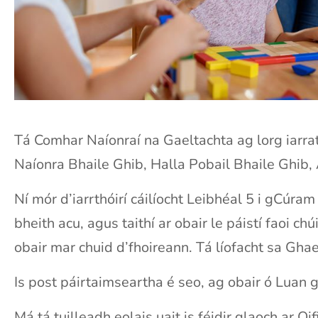
Tá Comhar Naíonraí na Gaeltachta ag lorg iarra
Naíonra Bhaile Ghib, Halla Pobail Bhaile Ghib,
Ní mór d’iarrthóirí cáilíocht Leibhéal 5 i gCúr
bheith acu, agus taithí ar obair le páistí faoi ch
obair mar chuid d’fhoireann. Tá líofacht sa Gha
Is post páirtaimseartha é seo, ag obair ó Luan 
Má tá tuilleadh eolais uait is féidir glaoch ar 