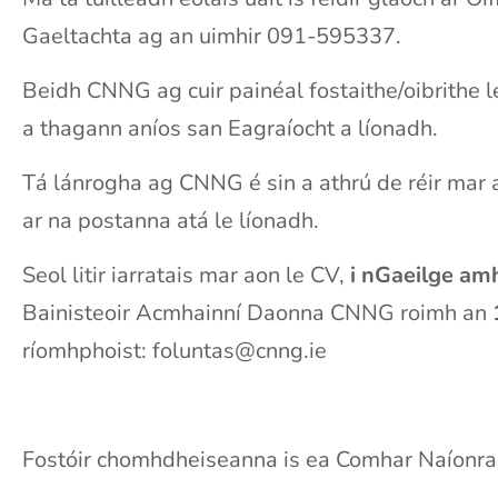
Gaeltachta ag an uimhir 091-595337.
Beidh CNNG ag cuir painéal fostaithe/oibrithe 
a thagann aníos san Eagraíocht a líonadh.
Tá lánrogha ag CNNG é sin a athrú de réir mar 
ar na postanna atá le líonadh.
Seol litir iarratais mar aon le CV,
i nGaeilge am
Bainisteoir Acmhainní Daonna CNNG roimh an
ríomhphoist:
foluntas@cnng.ie
Fostóir chomhdheiseanna is ea Comhar Naíonraí