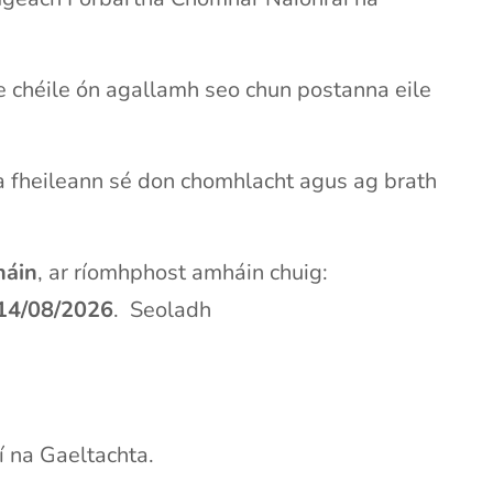
le chéile ón agallamh seo chun postanna eile
a fheileann sé don chomhlacht agus ag brath
háin
, ar ríomhphost amháin chuig:
14/08
/2026
. Seoladh
 na Gaeltachta.