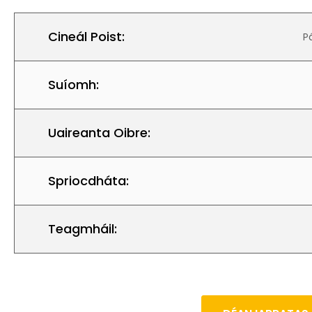
Cineál Poist:
P
Suíomh:
Uaireanta Oibre:
Spriocdháta:
Teagmháil: