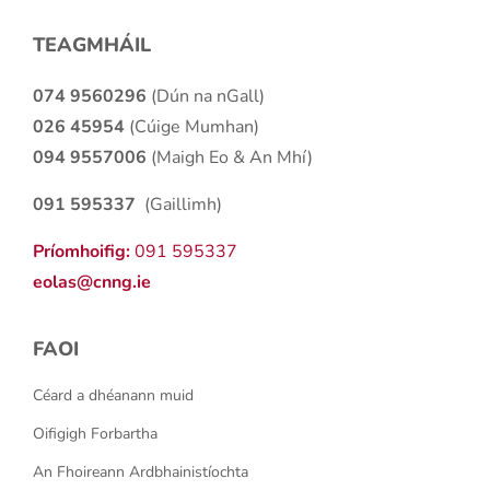
TEAGMHÁIL
074 9560296
(Dún na nGall)
026 45954
(Cúige Mumhan)
094 9557006
(Maigh Eo & An Mhí)
091 595337
(Gaillimh)
Príomhoifig:
091 595337
eolas@cnng.ie
FAOI
Céard a dhéanann muid
Oifigigh Forbartha
An Fhoireann Ardbhainistíochta