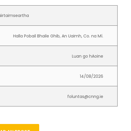
áirtaimseartha
Halla Pobail Bhaile Ghib, An Uaimh, Co. na Mí.
Luan go hAoine
14/08/2026
foluntas@cnng.ie